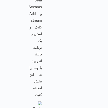
Data
Streams
و Add
stream
کلیک و
استریم
یک
برنامه
iOS،
اندروید
یا وب را
به این
بخش
اضافه
کنید.