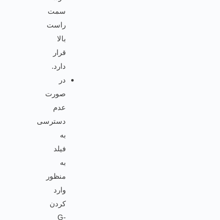
سمت
راست
بالا
قرار
دارد.
در
صورت
عدم
دسترسی
به
فیلد
به
منظور
وارد
کردن
G-