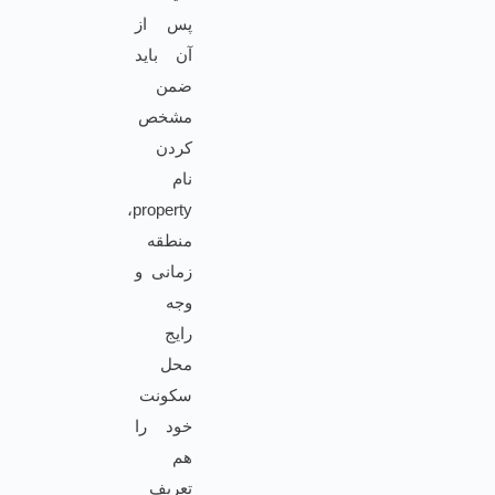
پس از
آن باید
ضمن
مشخص
کردن
نام
property،
منطقه
زمانی و
وجه
رایج
محل
سکونت
خود را
هم
تعریف