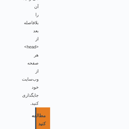
آن
را
بلافاصله
بعد
از
<head>
هر
صفحه
از
وب‌سایت
خود
جایگذاری
کنید.
مطالعه
کنید