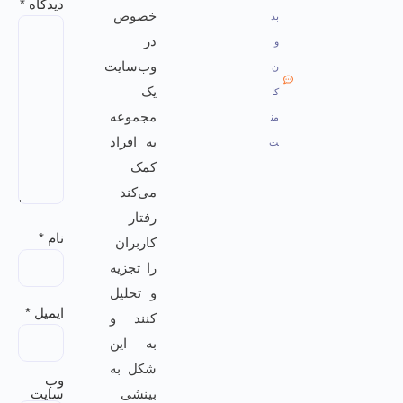
دیدگاه
*
خصوص
بد
در
و
وب‌سایت
ن
یک
کا
مجموعه
من
به افراد
ت
کمک
می‌کند
رفتار
نام
*
کاربران
را تجزیه
و تحلیل
ایمیل
*
کنند و
به این
شکل به
وب‌
بینشی
سایت