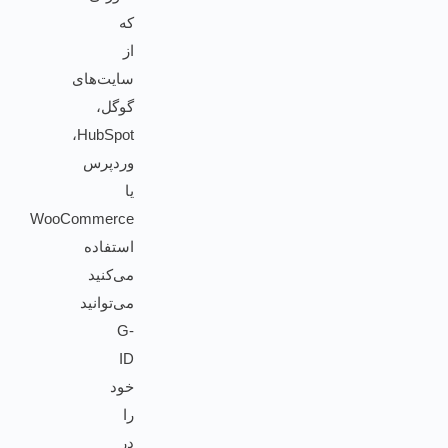
که
از
سایت‌های
گوگل،
HubSpot،
وردپرس
یا
WooCommerce
استفاده
می‌کنید
می‌توانید
G-
ID
خود
را
در