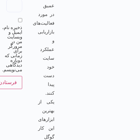
عمیق
در مورد
فعالیت‌های
ذخیره نام،
بازاریابی
ایمیل و
وبسایت
و
من در
مرورگر
عملکرد
برای
زمانی که
سایت
دوباره
دیدگاهی
خود
می‌نویسم.
دست
پیدا
کنند.
یکی از
بهترین
ابزارهای
این کار
گوگل