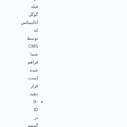
فیلد
گوگل
آنالیتیکس
که
توسط
CMS
شما
فراهم
شده
است،
قرار
دهید.
G-
ID
در
گوشه