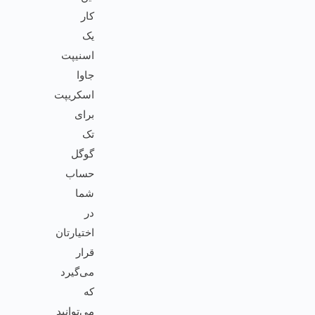
کار
یک
اسنیپت
جاوا
اسکریپت
برای
تک
گوگل
حساب
شما
در
اختیارتان
قرار
می‌گیرد
که
می‌توانید