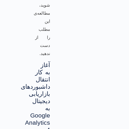
شوید،
مطالعه‌ی
این
مطلب
را از
دست
ندهید.
آغاز
به کار
انتقال
داشبوردهای
بازاریابی
دیجیتال
به
Google
Analytics