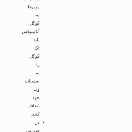
مربوط
به
گوگل
آنالیتیکس
باید
تگ
گوگل
را
به
صفحات
وب
خود
اضافه
کنید.
در
صورتی