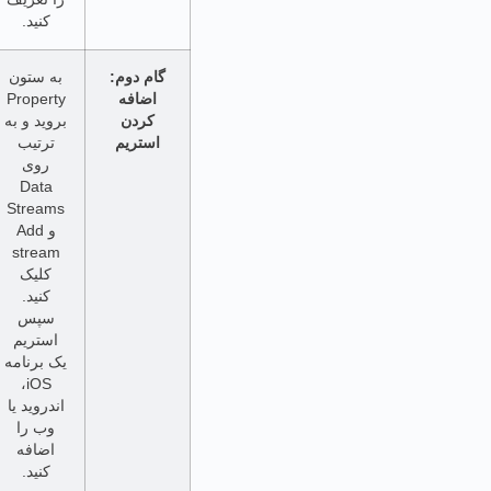
کنید.
گام دوم:
به ستون
اضافه
Property
کردن
بروید و به
استریم
ترتیب
روی
Data
Streams
و Add
stream
کلیک
کنید.
سپس
استریم
یک برنامه
iOS،
اندروید یا
وب را
اضافه
کنید.