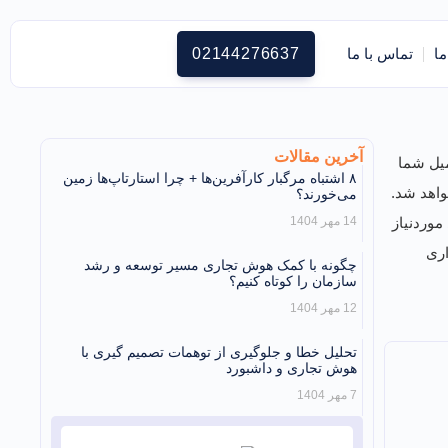
ما
تماس با ما
02144276637
آخرین مقالات
یل شما
۸ اشتباه مرگبار کارآفرین‌ها + چرا استارتاپ‌ها زمین
اهد شد.
می‌خورند؟
وردنیاز
14 مهر 1404
اری
چگونه با کمک هوش تجاری مسیر توسعه و رشد
سازمان را کوتاه کنیم؟
12 مهر 1404
تحلیل خطا و جلوگیری از توهمات تصمیم گیری با
هوش تجاری و داشبورد
7 مهر 1404