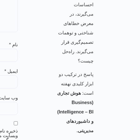
احساسات
می‌گیرند، در
معرض خطاهای
شناختی و توهمات
تصمیم‌گیری قرار
نام
*
می‌گیرند. راه‌حل
چیست؟
ایمیل
*
پاسخ در ترکیب دو
ابزار کلیدی نهفته
است:
هوش تجاری
وب‌ سایت
(Business
Intelligence – BI)
و داشبوردهای
مدیریتی.
ذخیره نام،
وبسایت م