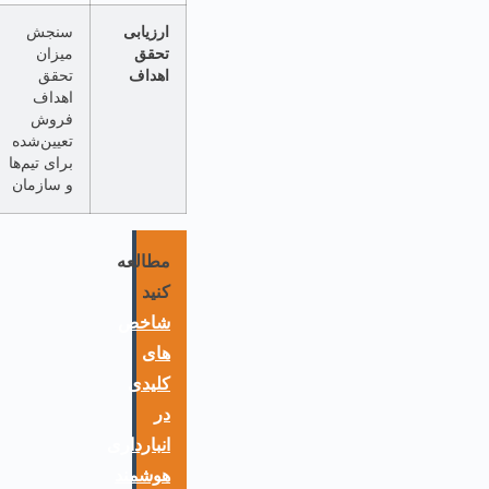
ارزیابی
سنجش
اطمینان از
تحقق
میزان
پیشرفت
اهداف
تحقق
مطابق برنامه
اهداف
و امکان اصلاح
فروش
استراتژی‌ها در
تعیین‌شده
صورت لزوم
برای تیم‌ها
و سازمان
مطالعه
کنید
شاخص
های
کلیدی
در
انبارداری
هوشمند