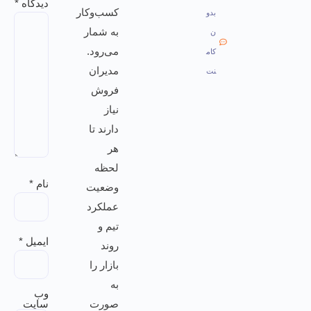
دیدگاه
*
کسب‌وکار
بدو
به شمار
ن
می‌رود.
کام
مدیران
نت
فروش
نیاز
دارند تا
هر
لحظه
نام
*
وضعیت
عملکرد
تیم و
ایمیل
*
روند
بازار را
به
وب‌
صورت
سایت