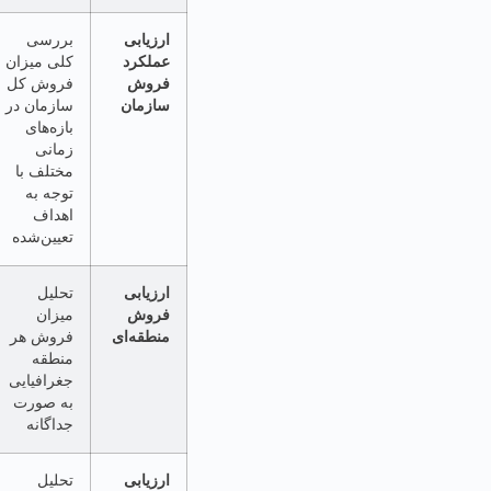
ارزیابی
بررسی
شناسایی روند
عملکرد
کلی میزان
کلی فروش و
فروش
فروش کل
امکان تحلیل
سازمان
سازمان در
عملکرد کل
بازه‌های
سازمان برای
زمانی
تصمیم‌گیری‌های
مختلف با
استراتژیک
توجه به
اهداف
تعیین‌شده
ارزیابی
تحلیل
شناسایی
فروش
میزان
مناطق با
منطقه‌ای
فروش هر
عملکرد قوی یا
منطقه
ضعیف و امکان
جغرافیایی
تخصیص منابع
به صورت
بهینه
جداگانه
ارزیابی
تحلیل
شناسایی