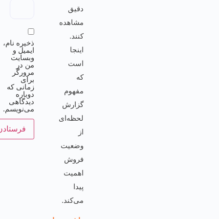
دقیق
مشاهده
کنند.
ذخیره نام،
اینجا
ایمیل و
وبسایت
است
من در
مرورگر
که
برای
زمانی که
مفهوم
دوباره
دیدگاهی
گزارش
می‌نویسم.
لحظه‌ای
از
وضعیت
فروش
اهمیت
پیدا
می‌کند.