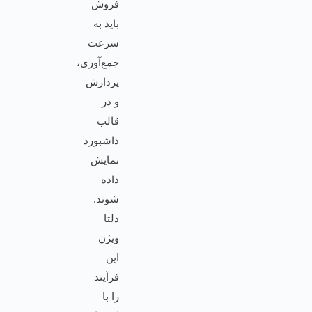
فروش
باید به
سرعت
جمع‌آوری،
پردازش
و در
قالب
داشبورد
نمایش
داده
شوند.
دلتا
ویژن
این
فرآیند
را با