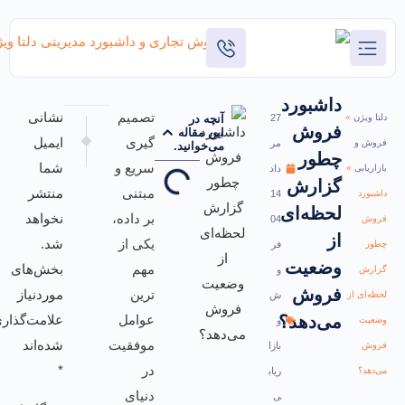
تصمیم
نشانی
27
آنچه در
بعدی
قبلی
این مقاله
گیری
ایمیل
مر
می‌خوانید.
تبدیل داده ها به اطلاعات طلایی با هوش تجاری
چگونه داشبورد مالی تصمیم گیری را سریع تر می‌
سریع و
شما
داد
مبتنی
منتشر
14
بر داده،
نخواهد
04
یکی از
شد.
فر
مهم
بخش‌های
و
ترین
موردنیاز
ش
عوامل
علامت‌گذاری
و
موفقیت
شده‌اند
بازا
در
*
ریاب
دنیای
ی