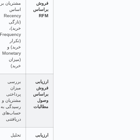
فروش
مشتریان بر
مشتریان
براساس
اساس
ارزشمند و
RFM
Recency
بهینه‌سازی
(تازگی
استراتژی
خرید)،
بازاریابی و
Frequency
فروش هدفمند
(تکرار
خرید) و
Monetary
(میزان
خرید)
ارزیابی
بررسی
کاهش ریسک
فروش
میزان
مالی و بهبود
براساس
پرداختی
جریان نقدینگی
وصول
مشتریان و
سازمان
مطالبات
رسیدگی به
حساب‌های
دریافتنی
ارزیابی
تحلیل
درک بهتر از