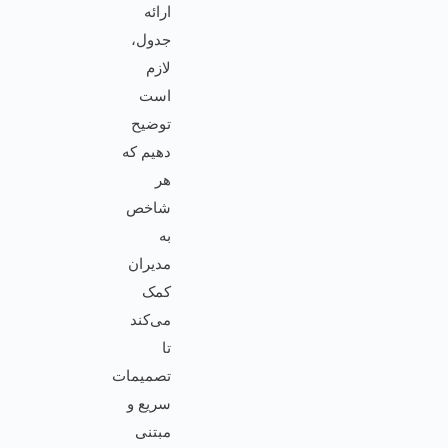
ارائه
جدول،
لازم
است
توضیح
دهیم که
هر
شاخص
به
مدیران
کمک
می‌کند
تا
تصمیمات
سریع و
مبتنی