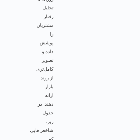
تحلیل
رفتار
مشتریان
را
پوشش
داده و
تصویر
کامل‌تری
از روند
بازار
ارائه
دهند. در
جدول
زیر،
شاخص‌هایی
که