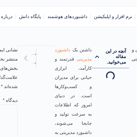
نرم افزار و اپلیکیشن
داشبوردهای هوشمند
پایگاه دانش
درباره 
داشتن یک
داشبورد
نشانی ایم
آنچه در این
بعدی
مقاله
مدیریتی
قدرتمند و
منتشر نخو
می‌خوانید.
فرایند خرید سازمانی در سازمان‌های بزرگ به چه شکل است؟
کارآمد، ابزاری
بخش‌های م
حیاتی برای مدیران
علامت‌گذا
و کسب‌وکارها
شده‌اند
*
است. در دنیای
دیدگاه
*
امروز که اطلاعات
به سرعت تولید و
جابجا می‌شوند،
داشبورد مدیریتی به