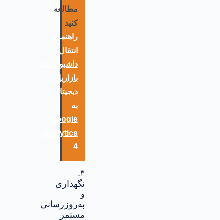
مطالعه
کنید
راهنمای
انتقال
داشبوردهای
بازاریابی
دیجیتال
به
Google
Analytics
4
۳.
نگهداری
و
به‌روزرسانی
مستمر