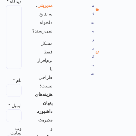
دیدگاه
*
مدیریتی
،
قا
به نتایج
لا
دلخواه
ت
نمی‌رسند؟
بد
و
مشکل
ن
فقط
کا
نرم‌افزار
من
یا
ت
طراحی
نام
*
نیست؛
هزینه‌های
پنهان
ایمیل
*
داشبورد
مدیریت
و
وب‌
سایت