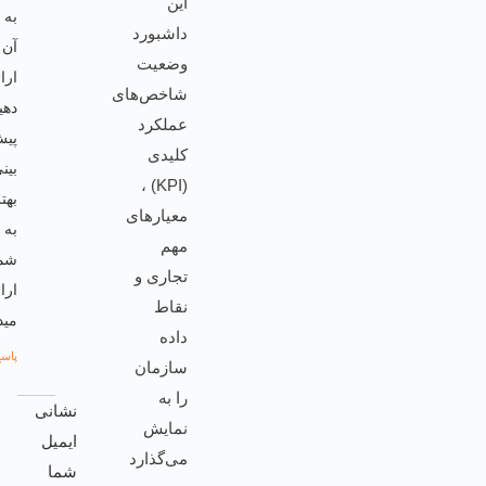
این
به
داشبورد
آن
وضعیت
ارائه
شاخص‌های
دهید
عملکرد
پیش
کلیدی
بینی
(KPI) ،
بهتری
معیارهای
به
مهم
شما
تجاری و
ارائه
نقاط
میدهد.
داده
پاسخ
سازمان
را به
نشانی
نمایش
ایمیل
می‌گذارد
شما