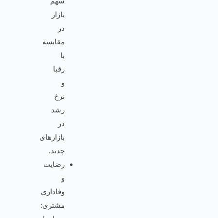
سهم
بازار
در
مقایسه
با
رقبا
و
نرخ
رشد
در
بازارهای
جدید.
رضایت
و
وفاداری
مشتری: