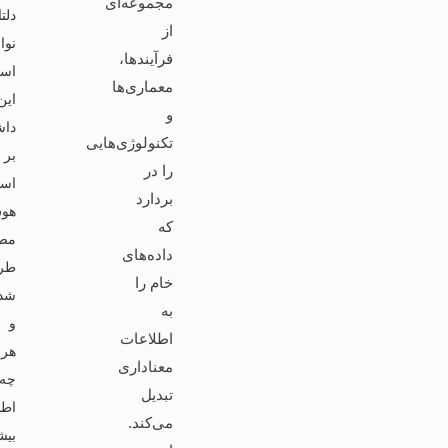
مجموعه‌ای
دلتا
از
نوا
فرآیندها،
است.
معماری‌ها
این
و
داشبورد
تکنولوژی‌هایی
بر
را در
اساس
بردارد
هوش
که
مصنوعی
داده‌های
طراحی
خام را
شده
به
و
اطلاعات
هر
معناداری
چه
تبدیل
اطلاعات
می‌کند.
بیشتری