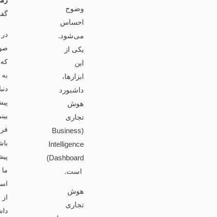
زمانی
وضوح
گفت:
احساس
در
می‌شود.
صورتی
یکی از
که
این
به
ابزارها،
دنبال
داشبورد
پیش
هوش
بینی
تجاری
فروش
(Business
باشید،
Intelligence
پیشنهاد
Dashboard)
ما
است.
استفاده
هوش
از
تجاری
داشبورد