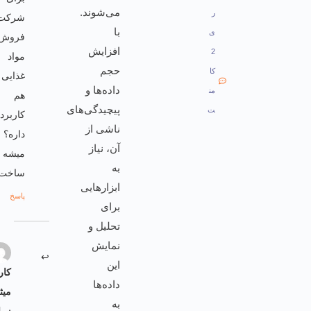
می‌شوند.
ر
شرکت
با
ی
فروش
افزایش
2
مواد
حجم
کا
غذایی
داده‌ها و
من
هم
پیچیدگی‌های
ت
کاربرد
ناشی از
داره؟
آن، نیاز
میشه
به
ساخت؟
ابزارهایی
پاسخ
برای
تحلیل و
نمایش
1 مهر
1404
در
این
10:37
کارشناس/
ق.ظ
داده‌ها
میثم
به