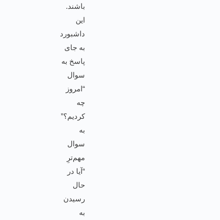
باشند.
این
داشبورد
به جای
پاسخ به
سوال
“امروز
چه
کردیم؟”
به
سوال
مهم‌ترِ
“آیا در
حال
رسیدن
به