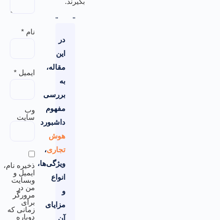
بگیرند.
نام
*
در
این
مقاله،
ایمیل
*
به
بررسی
مفهوم
وب‌
سایت
داشبورد
هوش
تجاری
،
ویژگی‌ها،
ذخیره نام،
ایمیل و
انواع
وبسایت
من در
و
مرورگر
برای
مزایای
زمانی که
دوباره
آن