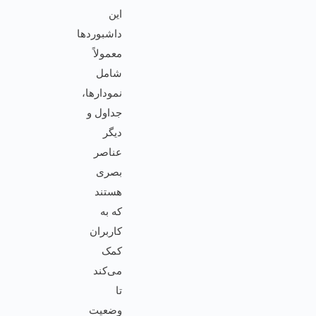
این
داشبوردها
معمولاً
شامل
نمودارها،
جداول و
دیگر
عناصر
بصری
هستند
که به
کاربران
کمک
می‌کند
تا
وضعیت