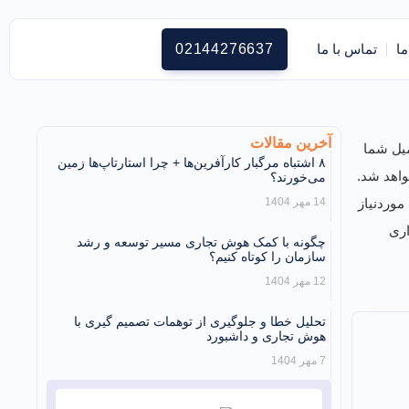
ما
تماس با ما
02144276637
آخرین مقالات
میل شما
۸ اشتباه مرگبار کارآفرین‌ها + چرا استارتاپ‌ها زمین
واهد شد.
می‌خورند؟
وردنیاز
14 مهر 1404
اری
چگونه با کمک هوش تجاری مسیر توسعه و رشد
سازمان را کوتاه کنیم؟
12 مهر 1404
تحلیل خطا و جلوگیری از توهمات تصمیم گیری با
هوش تجاری و داشبورد
7 مهر 1404