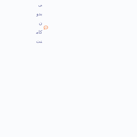
ی
بدو
ن
کام
نت