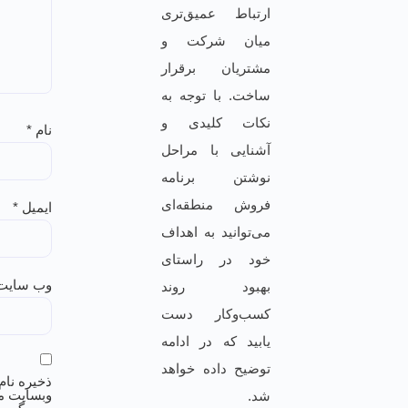
ارتباط عمیق‌تری
میان شرکت و‌
مشتریان برقرار
ساخت. با توجه به
نکات کلیدی و
نام
*
آشنایی با مراحل
نوشتن برنامه
فروش منطقه‌ای
ایمیل
*
می‌توانید به اهداف
خود در راستای
وب‌ سایت
بهبود روند
کسب‌وکار دست
یابید که در ادامه
توضیح داده خواهد
ذخیره نام،
وبسایت م
شد.