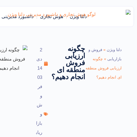
دلتا ویژن
هوش تجاری
داشبورد مدیریتی
چگونه
2
دلتا ویژن
»
فروش و
ارزیابی
دی
بازاریابی
»
چگونه
فروش
14
ارزیابی فروش منطقه
منطقه ای
انجام دهیم؟
03
ای انجام دهیم؟
فر
و
ش
و
بازا
ریاب