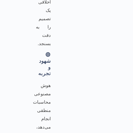
اخلاقی
یک
تصمیم
را به
دقت
بسنجد.
🟢
شهود
و
تجربه
هوش
مصنوعی
محاسبات
منطقی
انجام
می‌دهد،