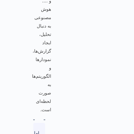
و ….
هوش
مصنوعی
به دنبال
تحلیل،
ایجاد
گزارش‌ها،
نمودارها
و
الگوریتم‌ها
به
صورت
لحظه‌ای
است.
اما