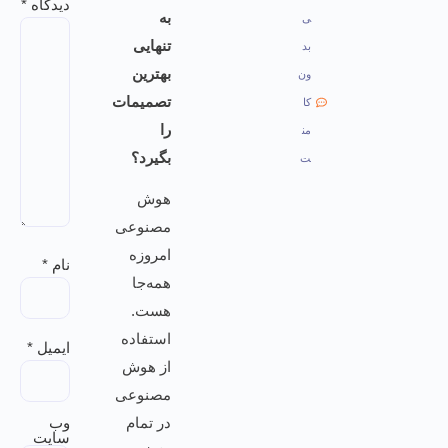
دیدگاه
*
به
ی
تنهایی
بد
بهترین
ون
تصمیمات
کا
را
من
بگیرد؟
ت
هوش
مصنوعی
امروزه
نام
*
همه‌جا
هست.
استفاده
ایمیل
*
از هوش
مصنوعی
در تمام
وب‌
سایت