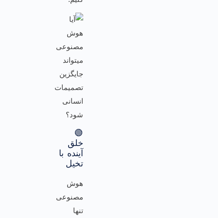
🟢
خلق
آینده با
تخیل
هوش
مصنوعی
تنها