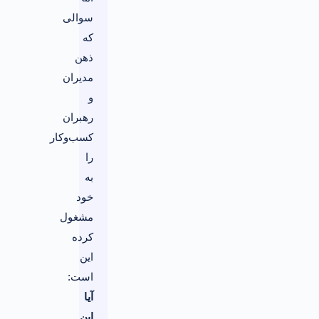
سوالی
که
ذهن
مدیران
و
رهبران
کسب‌وکار
را
به
خود
مشغول
کرده
این
است:
آیا
این