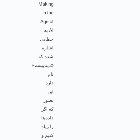
Making
in the
Age of
AI به
خطایی
اشاره
شده که
«دیتاییسم»
نام
دارد:
این
تصور
که اگر
داده‌ها
را زیاد
کنیم و