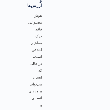
و
ارزش‌ها
هوش
مصنوعی
فاقد
درک
مفاهیم
اخلاقی
است،
در حالی
که
انسان
می‌تواند
پیامدهای
انسانی
و