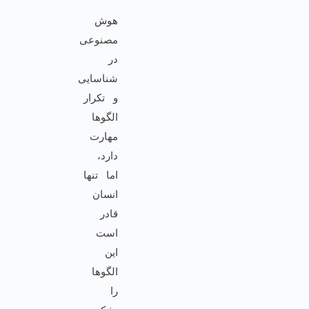
هوش
مصنوعی
در
شناسایی
و تکرار
الگوها
مهارت
دارد،
اما تنها
انسان
قادر
است
این
الگوها
را