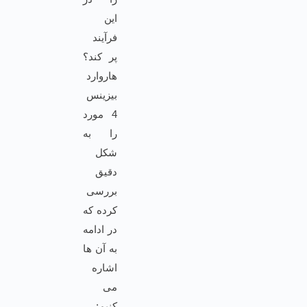
این
فرآیند
پر کند؟
هاروارد
بیزینس
4 مورد
را به
شکل
دقیق
بررسی
کرده که
در ادامه
به آن ها
اشاره
می
کنیم: